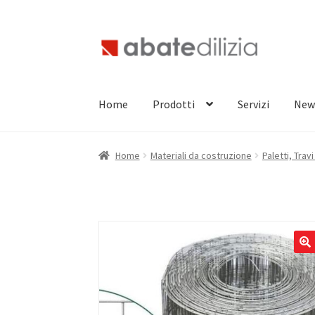
Vai
Vai
alla
al
navigazione
contenuto
Home
Prodotti
Servizi
New
Home
Materiali da costruzione
Paletti, Trav