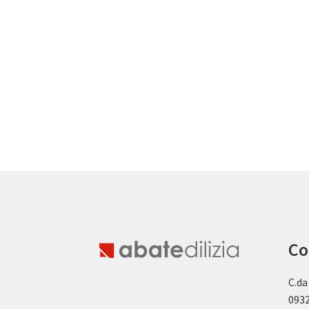
Co
C.da
0932