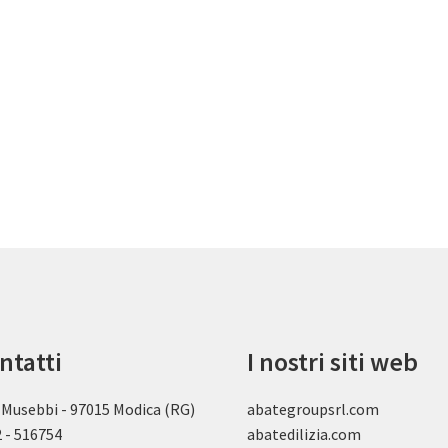
ntatti
I nostri siti web
 Musebbi - 97015 Modica (RG)
abategroupsrl.com
 - 516754
abatedilizia.com