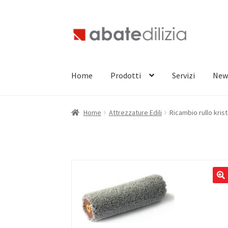
Vai
Vai
alla
al
navigazione
contenuto
Home
Prodotti
Servizi
New
Home
Attrezzature Edili
Ricambio rullo kris