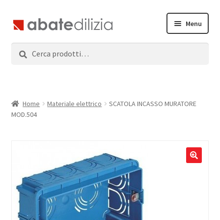
Vai
Vai
Menu
alla
al
navigazione
contenuto
Cerca:
Cerca
Home
Espandi
Prodotti
il
menu
Servizi
Home
Materiale elettrico
SCATOLA INCASSO MURATORE
child
MOD.504
News
Contatti
Accedi
Registrati