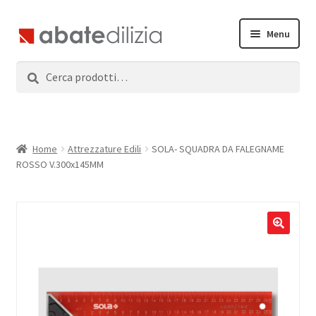
Vai
Vai
Menu
alla
al
navigazione
contenuto
Cerca:
Cerca
Home
Espandi
Prodotti
il
menu
Servizi
Home
Attrezzature Edili
SOLA- SQUADRA DA FALEGNAME
child
ROSSO V.300x145MM
News
Contatti
Accedi
Registrati