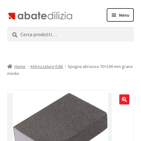
Vai
Vai
Menu
alla
al
navigazione
contenuto
Cerca:
Cerca
Home
Espandi
Prodotti
il
menu
Servizi
Home
Attrezzature Edili
Spugna abrasiva 70×100 mm grana
child
media
News
Contatti
Accedi
Registrati