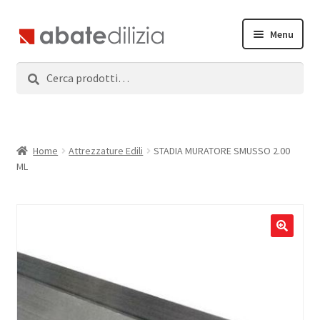
Vai
Vai
Menu
alla
al
navigazione
contenuto
Cerca:
Cerca
Home
Espandi
Prodotti
il
menu
Servizi
Home
Attrezzature Edili
STADIA MURATORE SMUSSO 2.00
child
ML
News
Contatti
Accedi
Registrati