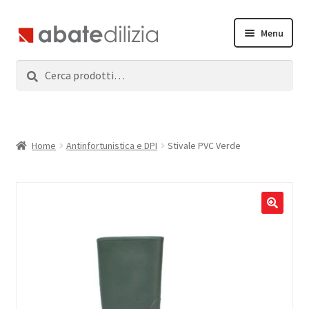
Vai
Vai
Menu
alla
al
navigazione
contenuto
Cerca:
Cerca
Home
Espandi
Prodotti
il
menu
Servizi
Home
Antinfortunistica e DPI
Stivale PVC Verde
child
News
Contatti
Accedi
Registrati