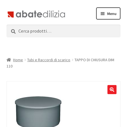
Vai
Vai
Menu
alla
al
navigazione
contenuto
Cerca:
Cerca
Home
Espandi
Prodotti
il
menu
Servizi
Home
Tubi e Raccordi di scarico
TAPPO DI CHIUSURA DIM
child
110
News
Contatti
Accedi
Registrati