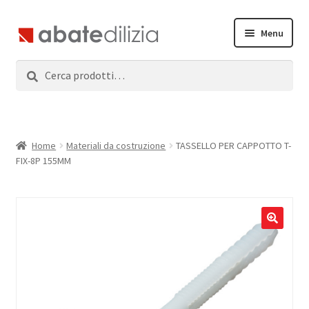
Vai
Vai
Menu
alla
al
navigazione
contenuto
Cerca:
Cerca
Home
Espandi
Prodotti
il
menu
Servizi
Home
Materiali da costruzione
TASSELLO PER CAPPOTTO T-
child
FIX-8P 155MM
News
Contatti
Accedi
Registrati