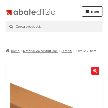
Vai
Vai
Menu
alla
al
navigazione
contenuto
Cerca:
Cerca
Home
Espandi
Prodotti
il
menu
Servizi
Home
Materiali da costruzione
Laterizi
Tavelle 200cm
child
News
Contatti
Accedi
Registrati