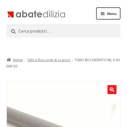
Vai
Vai
Menu
alla
al
navigazione
contenuto
Cerca:
Cerca
Home
Espandi
Prodotti
il
menu
Servizi
Home
Tubi e Raccordi di scarico
TUBO BICCHIERATO ML.0.50
child
DIM 50
News
Contatti
Accedi
Registrati