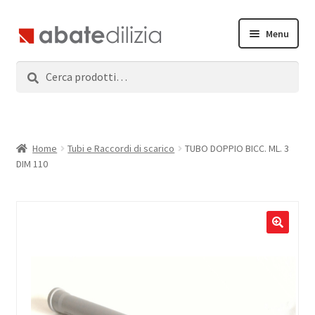
Vai
Vai
Menu
alla
al
navigazione
contenuto
Cerca:
Cerca
Home
Espandi
Prodotti
il
menu
Servizi
Home
Tubi e Raccordi di scarico
TUBO DOPPIO BICC. ML. 3
child
DIM 110
News
Contatti
Accedi
Registrati