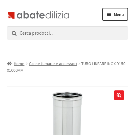
Vai
Vai
Menu
alla
al
navigazione
contenuto
Cerca:
Cerca
Home
Espandi
Prodotti
il
menu
Servizi
Home
Canne fumarie e accessori
TUBO LINEARE INOX D150
child
X1000MM
News
Contatti
Accedi
Registrati