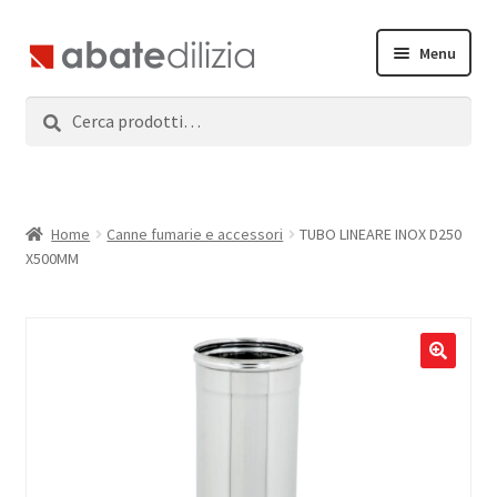
Vai
Vai
Menu
alla
al
navigazione
contenuto
Cerca:
Cerca
Home
Espandi
Prodotti
il
menu
Servizi
Home
Canne fumarie e accessori
TUBO LINEARE INOX D250
child
X500MM
News
Contatti
Accedi
Registrati