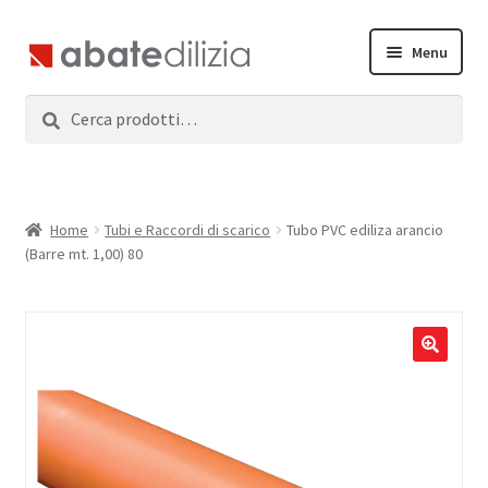
Vai
Vai
Menu
alla
al
navigazione
contenuto
Cerca:
Cerca
Home
Espandi
Prodotti
il
menu
Servizi
Home
Tubi e Raccordi di scarico
Tubo PVC ediliza arancio
child
(Barre mt. 1,00) 80
News
Contatti
Accedi
Registrati