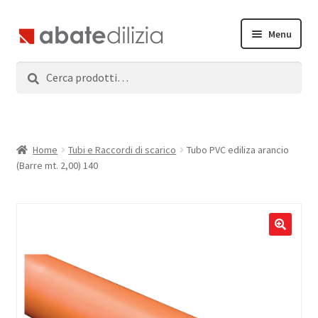
Vai
Vai
Menu
alla
al
navigazione
contenuto
Cerca:
Cerca
Home
Espandi
Prodotti
il
menu
Servizi
Home
Tubi e Raccordi di scarico
Tubo PVC ediliza arancio
child
(Barre mt. 2,00) 140
News
Contatti
Accedi
Registrati