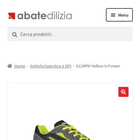
Vai
Vai
Menu
alla
al
navigazione
contenuto
Cerca:
Cerca
Home
Espandi
Prodotti
il
menu
Servizi
Home
Antinfortunistica e DPI
SCARPA Yellow U-Power
child
News
Contatti
Accedi
Registrati