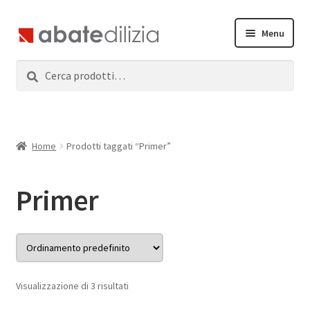
Vai
Vai
Menu
alla
al
navigazione
contenuto
Cerca:
Cerca
Home
Espandi
Prodotti
il
menu
Servizi
Home
Prodotti taggati “Primer”
child
News
Primer
Contatti
Accedi
Visualizzazione di 3 risultati
Registrati