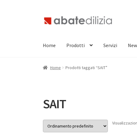
Vai
Vai
alla
al
navigazione
contenuto
Home
Prodotti
Servizi
New
Home
Prodotti taggati “SAIT”
SAIT
Visualizzazion