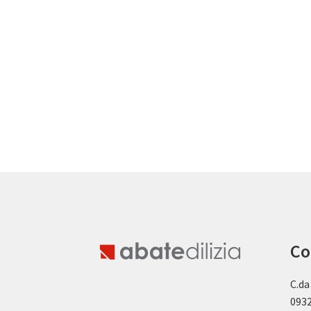
Co
C.da
0932