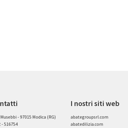
ntatti
I nostri siti web
 Musebbi - 97015 Modica (RG)
abategroupsrl.com
 - 516754
abatedilizia.com