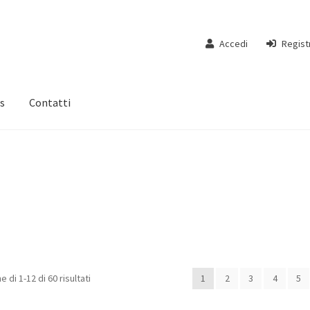
Accedi
Regist
s
Contatti
e di 1-12 di 60 risultati
1
2
3
4
5