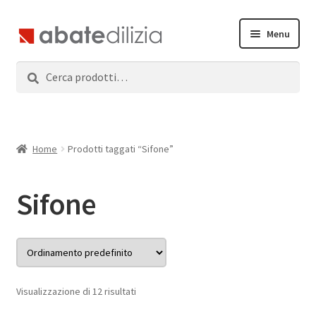
Vai
Vai
Menu
alla
al
navigazione
contenuto
Cerca:
Cerca
Home
Espandi
Prodotti
il
menu
Servizi
Home
Prodotti taggati “Sifone”
child
News
Sifone
Contatti
Accedi
Visualizzazione di 12 risultati
Registrati