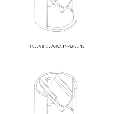
Profili per Piastrelle
Telai e Controtelai
Tubi e Raccordi di scarico
Servizi
FOSSA BIOLOGICA 14 PERSONE
News
Contatti
Accedi
Registrati