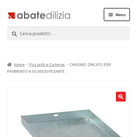
Vai
Vai
Menu
alla
al
navigazione
contenuto
Cerca:
Cerca
Home
Espandi
Prodotti
il
menu
Servizi
Home
Pozzetti e Cisterne
CHIUSINO ZINCATO PER
child
PAVIMENTO H.50 30X30 PESANTE
News
Contatti
Accedi
Registrati