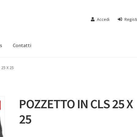
Accedi
Regist
s
Contatti
25 X 25
POZZETTO IN CLS 25 X
25