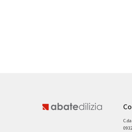
Co
C.da
0932