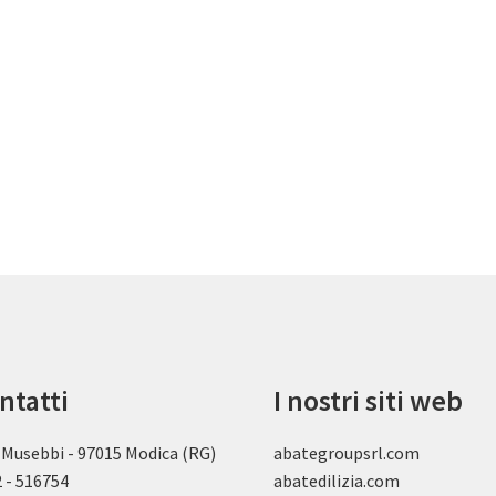
ntatti
I nostri siti web
 Musebbi - 97015 Modica (RG)
abategroupsrl.com
 - 516754
abatedilizia.com