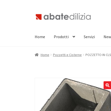
Vai
Vai
alla
al
navigazione
contenuto
Home
Prodotti
Servizi
New
Home
Pozzetti e Cisterne
POZZETTO IN CLS 