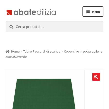
Vai
Vai
Menu
alla
al
navigazione
contenuto
Cerca:
Cerca
Home
Espandi
Prodotti
il
menu
Servizi
Home
Tubi e Raccordi di scarico
Coperchio in polipropilene
child
550×550 verde
News
Contatti
Accedi
Registrati