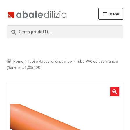
Vai
Vai
Menu
alla
al
navigazione
contenuto
Cerca:
Cerca
Home
Espandi
Prodotti
il
menu
Servizi
Home
Tubi e Raccordi di scarico
Tubo PVC ediliza arancio
child
(Barre mt. 1,00) 125
News
Contatti
Accedi
Registrati