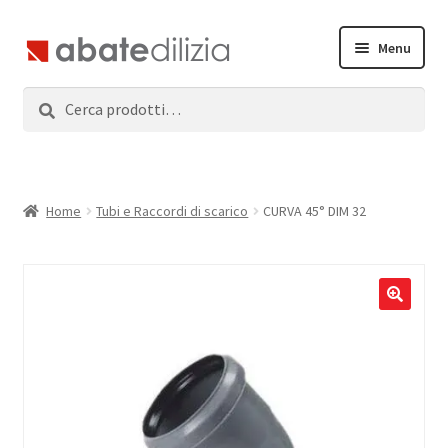
Vai
Vai
Menu
alla
al
navigazione
contenuto
Cerca:
Cerca
Home
Espandi
Prodotti
il
menu
Servizi
Home
Tubi e Raccordi di scarico
CURVA 45° DIM 32
child
News
Contatti
Accedi
Registrati