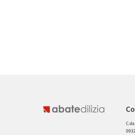
Co
C.da
0932