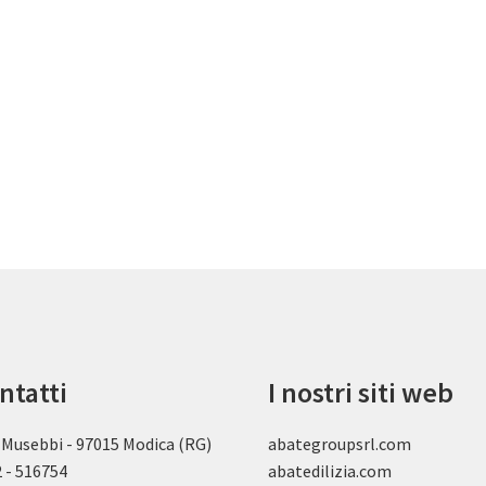
ntatti
I nostri siti web
 Musebbi - 97015 Modica (RG)
abategroupsrl.com
 - 516754
abatedilizia.com