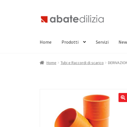
Vai
Vai
alla
al
navigazione
contenuto
Home
Prodotti
Servizi
New
Home
Tubi e Raccordi di scarico
DERIVAZION