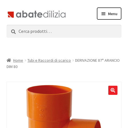
Vai
Vai
Menu
alla
al
navigazione
contenuto
Cerca:
Cerca
Home
Espandi
Prodotti
il
menu
Servizi
Home
Tubi e Raccordi di scarico
DERIVAZIONE 87° ARANCIO
child
DIM 80
News
Contatti
Accedi
Registrati