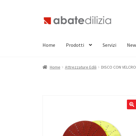
Vai
Vai
alla
al
navigazione
contenuto
Home
Prodotti
Servizi
New
Home
Attrezzature Edili
DISCO CON VELCRO 