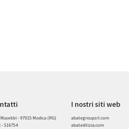
ntatti
I nostri siti web
 Musebbi - 97015 Modica (RG)
abategroupsrl.com
 - 516754
abatedilizia.com