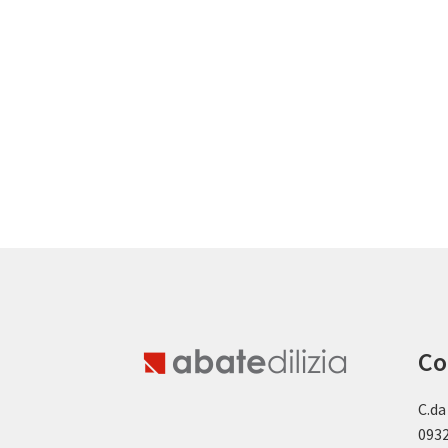
Co
C.da
0932