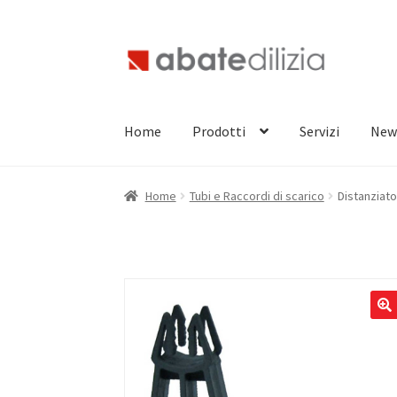
Vai
Vai
alla
al
navigazione
contenuto
Home
Prodotti
Servizi
New
Home
Tubi e Raccordi di scarico
Distanziat