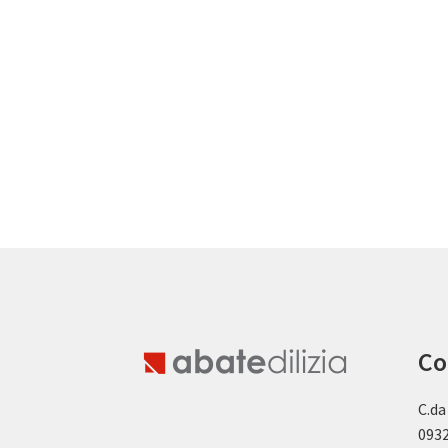
Co
C.da
0932