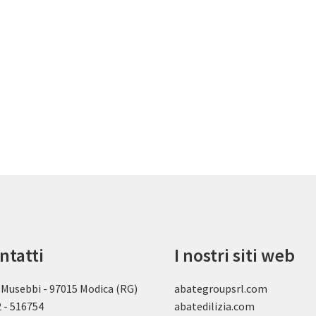
ntatti
I nostri siti web
 Musebbi - 97015 Modica (RG)
abategroupsrl.com
 - 516754
abatedilizia.com