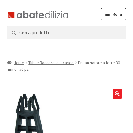
Vai
Vai
Menu
alla
al
navigazione
contenuto
Cerca:
Cerca
Home
Espandi
Prodotti
il
menu
Servizi
Home
Tubi e Raccordi di scarico
Distanziatore a torre 30
child
mm cf. 50 pz
News
Contatti
Accedi
Registrati