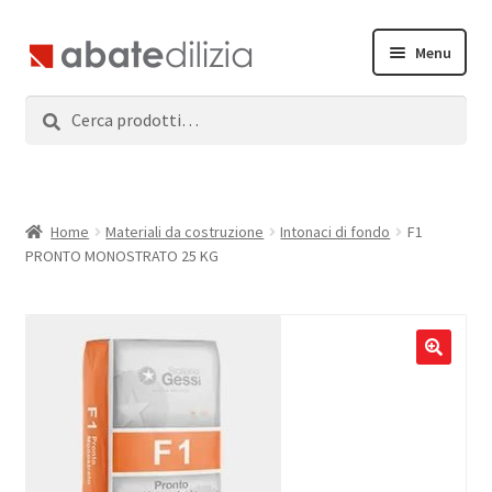
Vai
Vai
Menu
alla
al
navigazione
contenuto
Cerca:
Cerca
Home
Espandi
Prodotti
il
menu
Servizi
Home
Materiali da costruzione
Intonaci di fondo
F1
child
PRONTO MONOSTRATO 25 KG
News
Contatti
Accedi
Registrati