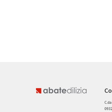
Co
C.da
0932