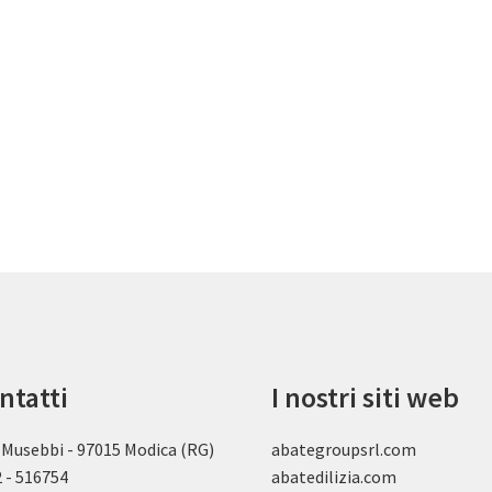
ntatti
I nostri siti web
 Musebbi - 97015 Modica (RG)
abategroupsrl.com
 - 516754
abatedilizia.com