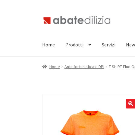
Vai
Vai
alla
al
navigazione
contenuto
Home
Prodotti
Servizi
New
Home
Antinfortunistica e DPI
T-SHIRT Fluo 