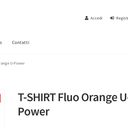
Accedi
Regist
s
Contatti
Orange U-Power
T-SHIRT Fluo Orange U
Power