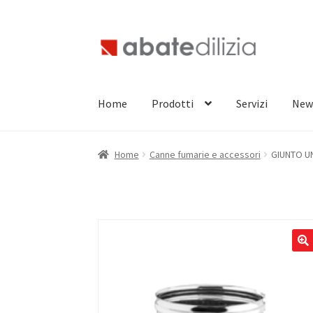
Vai
Vai
alla
al
navigazione
contenuto
Home
Prodotti
Servizi
New
Home
Canne fumarie e accessori
GIUNTO U