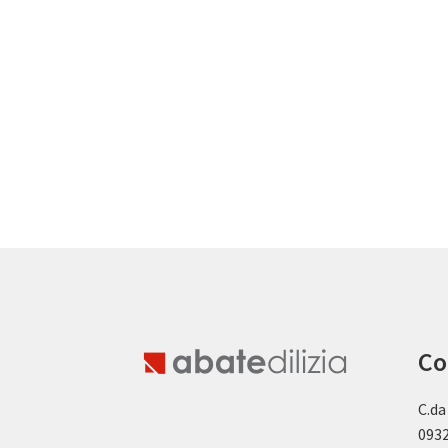
Co
C.da
0932