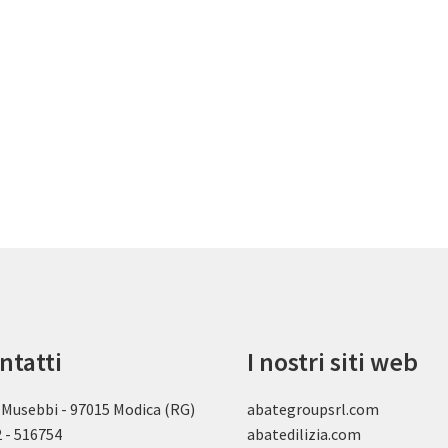
ntatti
I nostri siti web
 Musebbi - 97015 Modica (RG)
abategroupsrl.com
 - 516754
abatedilizia.com