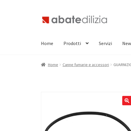
Vai
Vai
alla
al
navigazione
contenuto
Home
Prodotti
Servizi
New
Home
Canne fumarie e accessori
GUARNIZIO