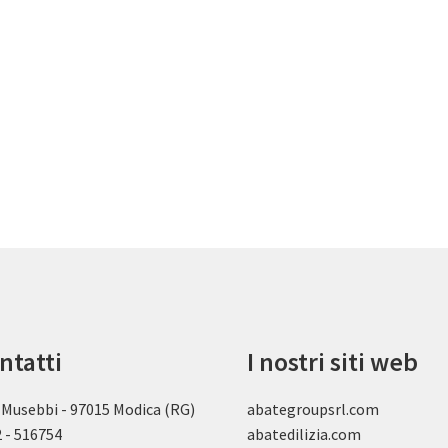
ntatti
I nostri siti web
 Musebbi - 97015 Modica (RG)
abategroupsrl.com
 - 516754
abatedilizia.com