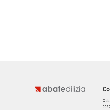
Co
C.da
0932