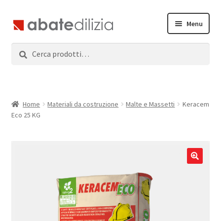
Vai
Vai
Menu
alla
al
navigazione
contenuto
Cerca:
Cerca
Home
Espandi
Prodotti
il
menu
Servizi
Home
Materiali da costruzione
Malte e Massetti
Keracem
child
Eco 25 KG
News
Contatti
Accedi
Registrati