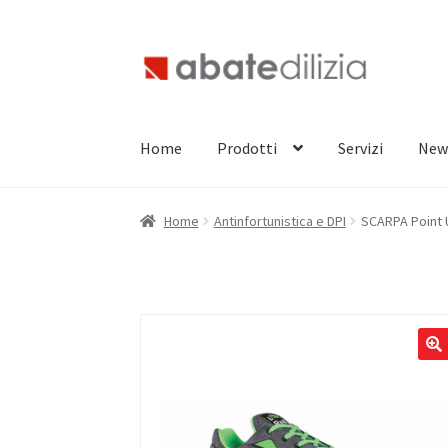
Vai
Vai
alla
al
navigazione
contenuto
Home
Prodotti
Servizi
New
Home
Antinfortunistica e DPI
SCARPA Point