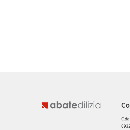
Co
C.da
0932