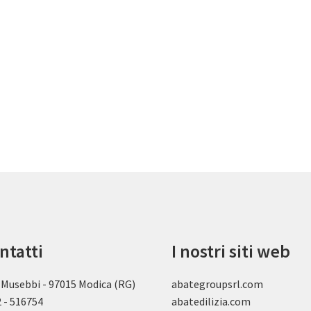
ntatti
I nostri siti web
 Musebbi - 97015 Modica (RG)
abategroupsrl.com
 - 516754
abatedilizia.com