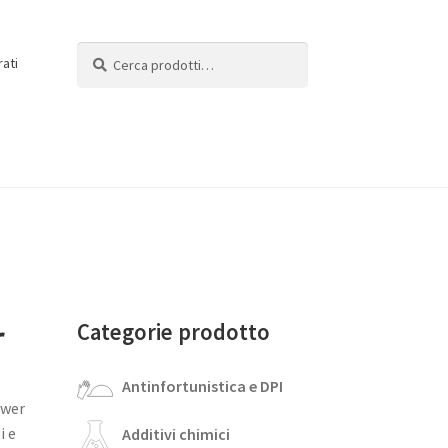
Cerca:
Cerca
rati
r
Categorie prodotto
Antinfortunistica e DPI
ower
i e
Additivi chimici