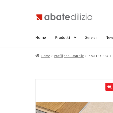
Vai
Vai
alla
al
navigazione
contenuto
Home
Prodotti
Servizi
New
Home
Profili per Piastrelle
PROFILO PROTERM