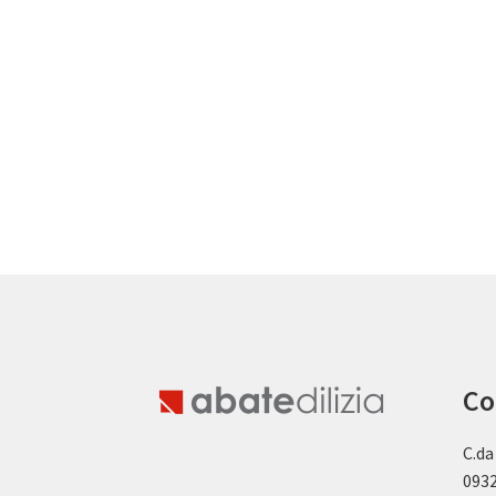
Co
C.da
0932