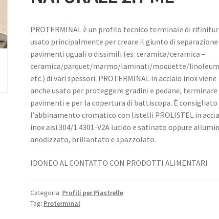
PROTERMINAL è un profilo tecnico terminale di rifinitur
usato principalmente per creare il giunto di separazione
pavimenti uguali o dissimili (es: ceramica/ceramica –
ceramica/parquet/marmo/laminati/moquette/linoleum
etc.) di vari spessori. PROTERMINAL in acciaio inox viene
anche usato per proteggere gradini e pedane, terminare
pavimenti e per la copertura di battiscopa. È consigliato
l’abbinamento cromatico con listelli PROLISTEL in acci
inox aisi 304/1.4301-V2A lucido e satinato oppure allumi
anodizzato, brillantato e spazzolato.
IDONEO AL CONTATTO CON PRODOTTI ALIMENTARI
Categoria:
Profili per Piastrelle
Tag:
Proterminal