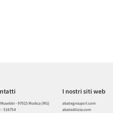
ntatti
I nostri siti web
 Musebbi - 97015 Modica (RG)
abategroupsrl.com
 - 516754
abatedilizia.com