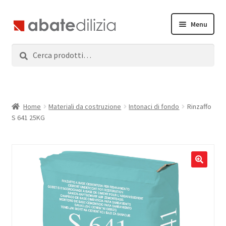
Vai
Vai
Menu
alla
al
navigazione
contenuto
Cerca:
Cerca
Home
Espandi
Prodotti
il
menu
Servizi
Home
Materiali da costruzione
Intonaci di fondo
Rinzaffo
child
S 641 25KG
News
Contatti
Accedi
Registrati