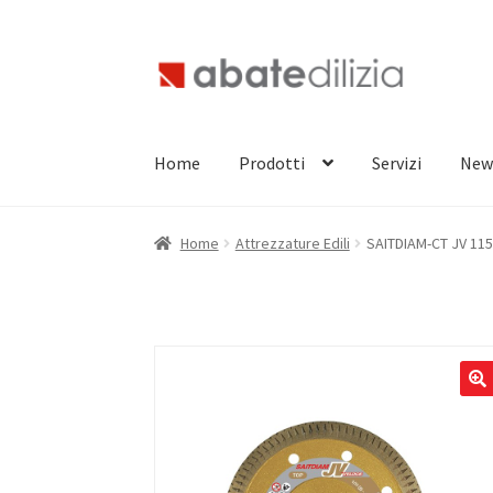
Vai
Vai
alla
al
navigazione
contenuto
Home
Prodotti
Servizi
New
Home
Attrezzature Edili
SAITDIAM-CT JV 115