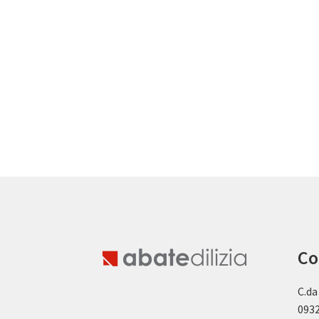
Co
C.da
0932