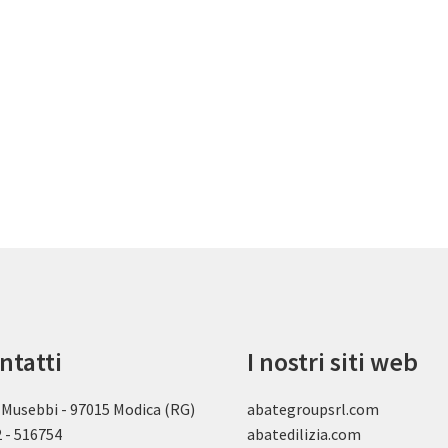
ntatti
I nostri siti web
 Musebbi - 97015 Modica (RG)
abategroupsrl.com
 - 516754
abatedilizia.com