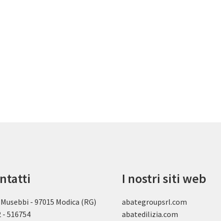
ntatti
I nostri siti web
 Musebbi - 97015 Modica (RG)
abategroupsrl.com
 - 516754
abatedilizia.com