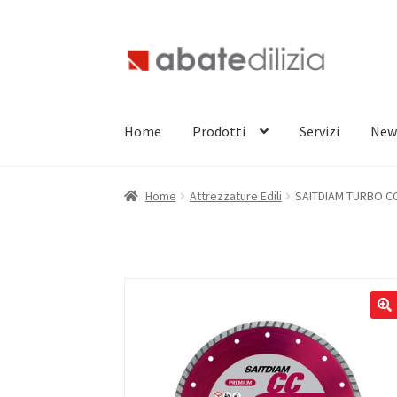
Vai
Vai
alla
al
navigazione
contenuto
Home
Prodotti
Servizi
New
Home
Attrezzature Edili
SAITDIAM TURBO CC