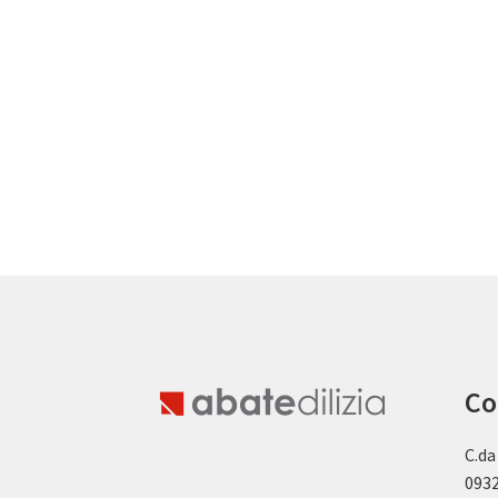
Co
C.da
0932