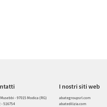
ntatti
I nostri siti web
 Musebbi - 97015 Modica (RG)
abategroupsrl.com
 - 516754
abatedilizia.com