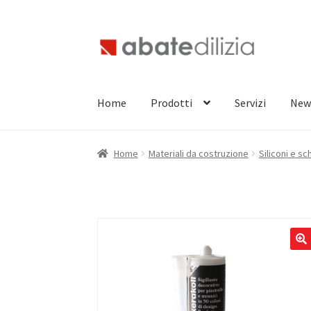
Vai
Vai
alla
al
navigazione
contenuto
Home
Prodotti
Servizi
New
Home
Materiali da costruzione
Siliconi e s