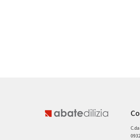
Co
C.da
0932