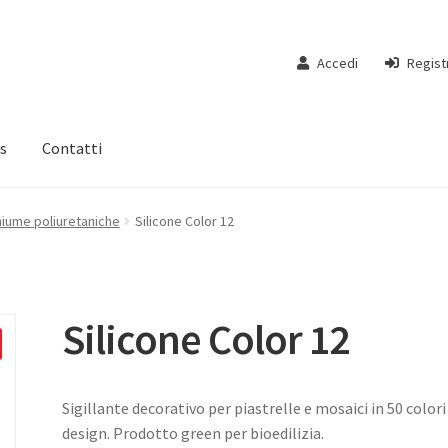
Accedi
Regist
s
Contatti
chiume poliuretaniche
Silicone Color 12
Silicone Color 12
Sigillante decorativo per piastrelle e mosaici in 50 colori
design. Prodotto green per bioedilizia.