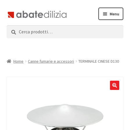
Vai
Vai
Menu
alla
al
navigazione
contenuto
Cerca:
Cerca
Home
Espandi
Prodotti
il
menu
Servizi
Home
Canne fumarie e accessori
TERMINALE CINESE D130
child
News
Contatti
Accedi
Registrati