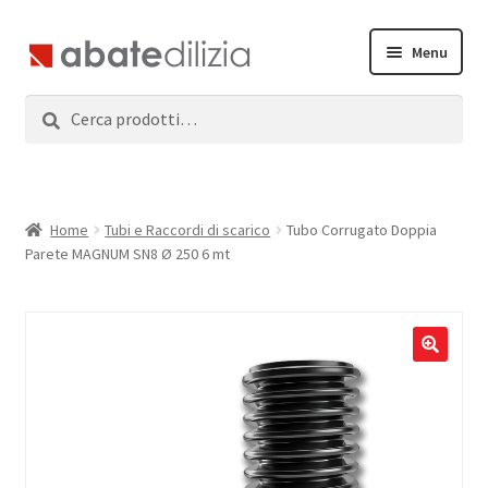
Vai
Vai
Menu
alla
al
navigazione
contenuto
Cerca:
Cerca
Home
Espandi
Prodotti
il
menu
Servizi
Home
Tubi e Raccordi di scarico
Tubo Corrugato Doppia
child
Parete MAGNUM SN8 Ø 250 6 mt
News
Contatti
Accedi
Registrati