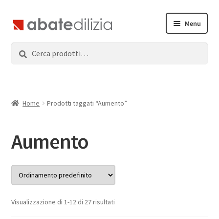
Vai
Vai
Menu
alla
al
navigazione
contenuto
Cerca:
Cerca
Home
Espandi
Prodotti
il
menu
Servizi
Home
Prodotti taggati “Aumento”
child
News
Aumento
Contatti
Accedi
Visualizzazione di 1-12 di 27 risultati
Registrati