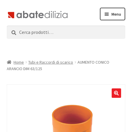
Vai
Vai
Menu
alla
al
navigazione
contenuto
Cerca:
Cerca
Home
Espandi
Prodotti
il
menu
Servizi
Home
Tubi e Raccordi di scarico
AUMENTO CONICO
child
ARANCIO DIM 63/125
News
Contatti
Accedi
Registrati