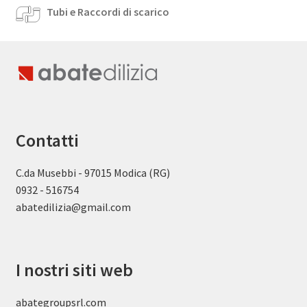
Tubi e Raccordi di scarico
Contatti
C.da Musebbi - 97015 Modica (RG)
0932 - 516754
abatedilizia@gmail.com
I nostri siti web
abategroupsrl.com