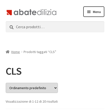
Vai
Vai
Menu
alla
al
navigazione
contenuto
Cerca:
Cerca
Home
Espandi
Prodotti
il
menu
Servizi
Home
Prodotti taggati “CLS”
child
News
CLS
Contatti
Accedi
Visualizzazione di 1-12 di 20 risultati
Registrati