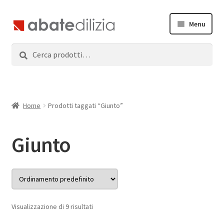
Vai
Vai
Menu
alla
al
navigazione
contenuto
Cerca:
Cerca
Home
Espandi
Prodotti
il
menu
Servizi
Home
Prodotti taggati “Giunto”
child
News
Giunto
Contatti
Accedi
Visualizzazione di 9 risultati
Registrati