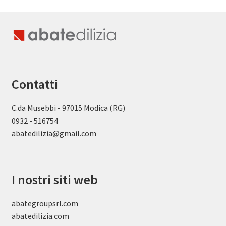
Contatti
C.da Musebbi - 97015 Modica (RG)
0932 - 516754
abatedilizia@gmail.com
I nostri siti web
abategroupsrl.com
abatedilizia.com