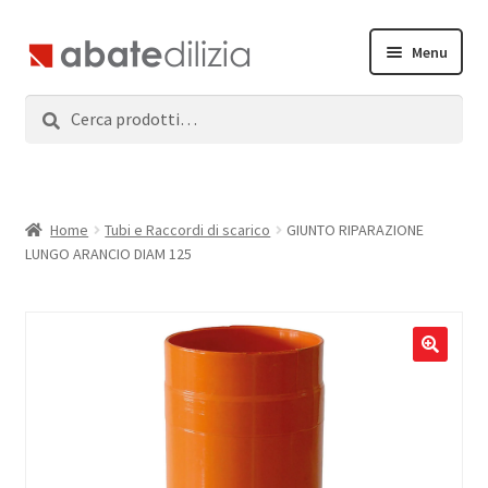
Vai
Vai
Menu
alla
al
navigazione
contenuto
Cerca:
Cerca
Home
Espandi
Prodotti
il
menu
Servizi
Home
Tubi e Raccordi di scarico
GIUNTO RIPARAZIONE
child
LUNGO ARANCIO DIAM 125
News
Contatti
Accedi
Registrati