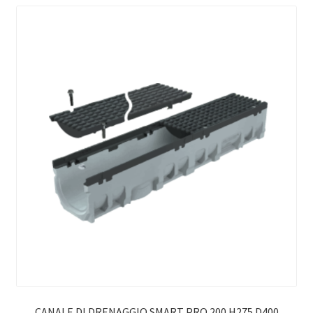
CANALE DI DRENAGGIO SMART PRO 200 H275 D400