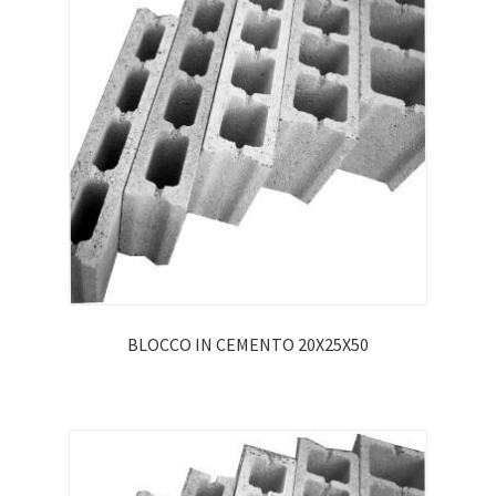
Profili per Piastrelle
Telai e Controtelai
Tubi e Raccordi di scarico
Servizi
News
Contatti
BLOCCO IN CEMENTO 20X25X50
Accedi
Registrati